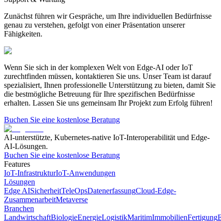
Zunächst führen wir Gespräche, um Ihre individuellen Bedürfnisse
genau zu verstehen, gefolgt von einer Präsentation unserer
Fähigkeiten.
Wenn Sie sich in der komplexen Welt von Edge-AI oder IoT
zurechtfinden müssen, kontaktieren Sie uns.
Unser Team ist darauf
spezialisiert, Ihnen professionelle Unterstützung zu bieten, damit Sie
die bestmögliche Betreuung für Ihre spezifischen Bedürfnisse
erhalten. Lassen Sie uns gemeinsam Ihr Projekt zum Erfolg führen!
Buchen Sie eine kostenlose Beratung
AI-unterstützte, Kubernetes-native IoT-Interoperabilität und Edge-
AI-Lösungen.
Buchen Sie eine kostenlose Beratung
Features
IoT-Infrastruktur
IoT-Anwendungen
Lösungen
Edge AI
Sicherheit
TeleOps
Datenerfassung
Cloud-Edge-
Zusammenarbeit
Metaverse
Branchen
Landwirtschaft
Biologie
Energie
Logistik
Maritim
Immobilien
Fertigung
E