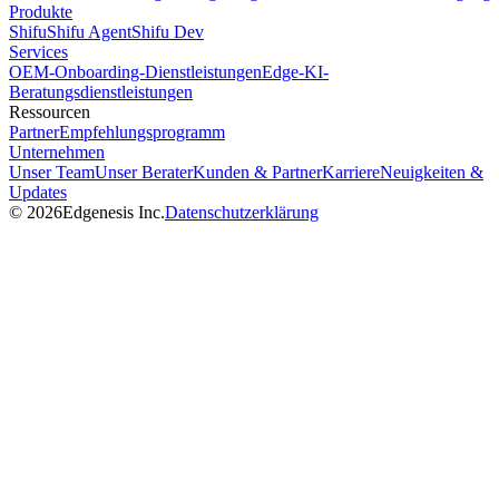
Produkte
Shifu
Shifu Agent
Shifu Dev
Services
OEM-Onboarding-Dienstleistungen
Edge-KI-
Beratungsdienstleistungen
Ressourcen
Partner
Empfehlungsprogramm
Unternehmen
Unser Team
Unser Berater
Kunden & Partner
Karriere
Neuigkeiten &
Updates
©
2026
Edgenesis Inc.
Datenschutzerklärung