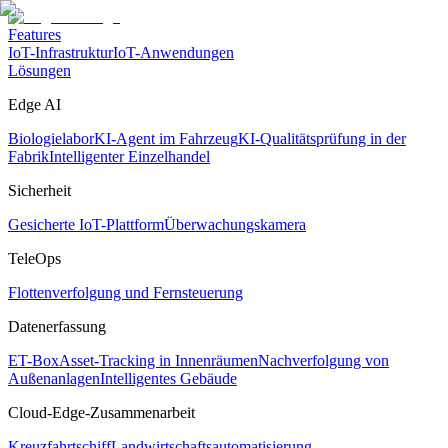
Features
IoT-Infrastruktur
IoT-Anwendungen
Lösungen
Edge AI
Biologielabor
KI-Agent im Fahrzeug
KI-Qualitätsprüfung in der
Fabrik
Intelligenter Einzelhandel
Sicherheit
Gesicherte IoT-Plattform
Überwachungskamera
TeleOps
Flottenverfolgung und Fernsteuerung
Datenerfassung
ET-Box
Asset-Tracking in Innenräumen
Nachverfolgung von
Außenanlagen
Intelligentes Gebäude
Cloud-Edge-Zusammenarbeit
Kreuzfahrtschiff
Landwirtschaftsautomatisierung