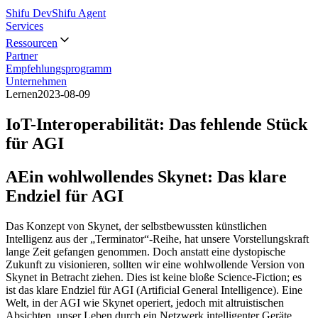
Shifu Dev
Shifu Agent
Services
Ressourcen
Partner
Empfehlungsprogramm
Unternehmen
Lernen
2023-08-09
IoT-Interoperabilität: Das fehlende Stück
für AGI
AEin wohlwollendes Skynet: Das klare
Endziel für AGI
Das Konzept von Skynet, der selbstbewussten künstlichen
Intelligenz aus der „Terminator“-Reihe, hat unsere Vorstellungskraft
lange Zeit gefangen genommen. Doch anstatt eine dystopische
Zukunft zu visionieren, sollten wir eine wohlwollende Version von
Skynet in Betracht ziehen. Dies ist keine bloße Science-Fiction; es
ist das klare Endziel für AGI (Artificial General Intelligence). Eine
Welt, in der AGI wie Skynet operiert, jedoch mit altruistischen
Absichten, unser Leben durch ein Netzwerk intelligenter Geräte