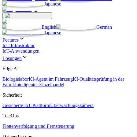
Japanese
English
German
Japanese
Features
IoT-Infrastruktur
IoT-Anwendungen
Lösungen
Edge AI
Biologielabor
KI-Agent im Fahrzeug
KI-Qualitätsprüfung in der
Fabrik
Intelligenter Einzelhandel
Sicherheit
Gesicherte IoT-Plattform
Überwachungskamera
TeleOps
Flottenverfolgung und Fernsteuerung
Datenerfassung