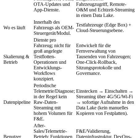
OTA-Updates und
Fahrzeugzugriff, Remote-
App-Dienste.
O&M und Echtzeit-Streaming
in einen Data Lake.
Innerhalb des
Testfahrzeuge (Edge Box) +
Wo es läuft
Fahrzeugs als OEM-
Cloud-Steuerungsebene.
Steuergerät/Modul.
Dienste pro
Fahrzeug; nicht für
Entwickelt für die
groß angelegte
Fernverwaltung von
Skalierung &
Testflotten-
Tausenden von Fahrzeugen;
Betrieb
Operationen und
One-Click-Rollback,
Entwicklungs-
Sitzungsprotokolle und
Workflows
Governance.
konzipiert.
Periodische
Telemetrie/Diagnose;
Einstecken → Einschalten →
in der Regel kein
Streaming über 4G/5G/Wi-Fi
Datenpipeline
Raw-Daten-
→ sofortige Aufnahme in den
Streaming mit
Data Lake (kein manuelles
hohem Volumen für
Kopieren von Festplatten).
F&E.
After-
Sales/Telemetrie-
F&E/Validierung,
Benutzer
Betrieb; Funktionen
Dateninfrastruktur, DevOps-