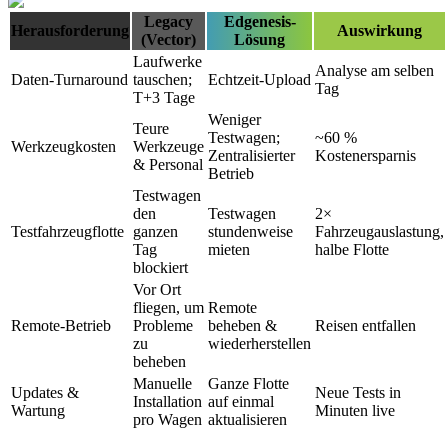
Legacy
Edgenesis-
Herausforderung
Auswirkung
(Vector)
Lösung
Laufwerke
Analyse am selben
Daten-Turnaround
tauschen;
Echtzeit-Upload
Tag
T+3 Tage
Weniger
Teure
Testwagen;
~60 %
Werkzeugkosten
Werkzeuge
Zentralisierter
Kostenersparnis
& Personal
Betrieb
Testwagen
den
Testwagen
2×
Testfahrzeugflotte
ganzen
stundenweise
Fahrzeugauslastung,
Tag
mieten
halbe Flotte
blockiert
Vor Ort
fliegen, um
Remote
Remote-Betrieb
Probleme
beheben &
Reisen entfallen
zu
wiederherstellen
beheben
Manuelle
Ganze Flotte
Updates &
Neue Tests in
Installation
auf einmal
Wartung
Minuten live
pro Wagen
aktualisieren