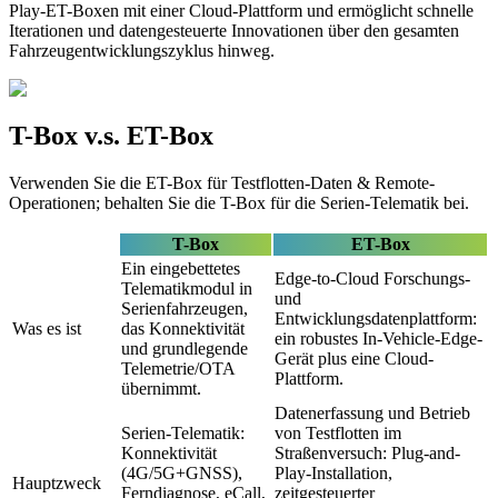
Play-ET-Boxen mit einer Cloud-Plattform und ermöglicht schnelle
Iterationen und datengesteuerte Innovationen über den gesamten
Fahrzeugentwicklungszyklus hinweg.
T-Box v.s. ET-Box
Verwenden Sie die ET-Box für Testflotten-Daten & Remote-
Operationen; behalten Sie die T-Box für die Serien-Telematik bei.
T-Box
ET-Box
Ein eingebettetes
Edge-to-Cloud Forschungs-
Telematikmodul in
und
Serienfahrzeugen,
Entwicklungsdatenplattform:
Was es ist
das Konnektivität
ein robustes In-Vehicle-Edge-
und grundlegende
Gerät plus eine Cloud-
Telemetrie/OTA
Plattform.
übernimmt.
Datenerfassung und Betrieb
Serien-Telematik:
von Testflotten im
Konnektivität
Straßenversuch: Plug-and-
(4G/5G+GNSS),
Play-Installation,
Hauptzweck
Ferndiagnose, eCall,
zeitgesteuerter