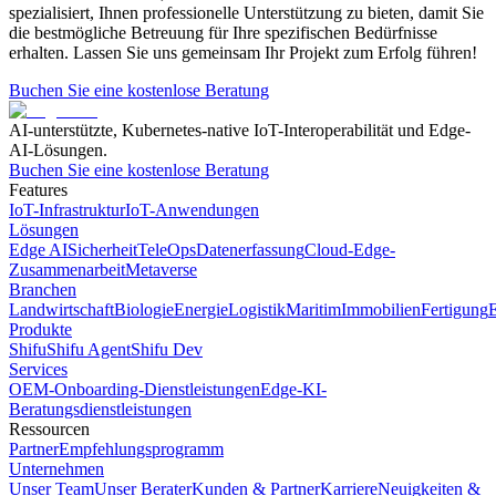
spezialisiert, Ihnen professionelle Unterstützung zu bieten, damit Sie
die bestmögliche Betreuung für Ihre spezifischen Bedürfnisse
erhalten. Lassen Sie uns gemeinsam Ihr Projekt zum Erfolg führen!
Buchen Sie eine kostenlose Beratung
AI-unterstützte, Kubernetes-native IoT-Interoperabilität und Edge-
AI-Lösungen.
Buchen Sie eine kostenlose Beratung
Features
IoT-Infrastruktur
IoT-Anwendungen
Lösungen
Edge AI
Sicherheit
TeleOps
Datenerfassung
Cloud-Edge-
Zusammenarbeit
Metaverse
Branchen
Landwirtschaft
Biologie
Energie
Logistik
Maritim
Immobilien
Fertigung
E
Produkte
Shifu
Shifu Agent
Shifu Dev
Services
OEM-Onboarding-Dienstleistungen
Edge-KI-
Beratungsdienstleistungen
Ressourcen
Partner
Empfehlungsprogramm
Unternehmen
Unser Team
Unser Berater
Kunden & Partner
Karriere
Neuigkeiten &