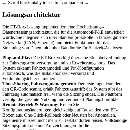
← Scroll horizontally to see full comparison →
Lösungsarchitektur
Die ET-Box-Lösung implementiert eine Hochleistungs-
Datenerfassungsarchitektur, die für die Automobil-F&E entwickelt
wurde. Sie integriert sich über Standardprotokolle in fahrzeuginterne
Netzwerke (CAN, Ethernet) und bietet Funktionen für das
Streaming von Daten mit hoher Bandbreite für Echtzeit-Analysen.
Plug-and-Play:
Die ET-Box verfügt über eine Einkabelverbindung
zur Fahrzeugstromversorgung und zu Erweiterungsports. Das
System erkennt Fahrzeugmodell und Pin-Konfiguration
automatisch, was die Installationszeit verkürzt und
Verdrahtungsfehler eliminiert.
Time-Sharing Fahrzeugmanagement:
Der erste Ingenieur, der
den QR-Code scannt, erhält Fahrzeugzugriff; das System gibt das
Fahrzeug automatisch frei, wenn die Sitzung endet. Die Plattform
verfolgt die gesamte Nutzung und verhindert Planungshonflikte.
Remote-Betrieb & Wartung:
Rollen Sie
Konfigurationsänderungen gleichzeitig auf Tausenden von ET-
Boxen aus. One-Click-Rollback oder Neustart bei Anomalien.
Ingenieure müssen nicht mehr zu Teststandorten reisen. Vollständige
Sitzungsprotokolle und Aufzeichnungen für die