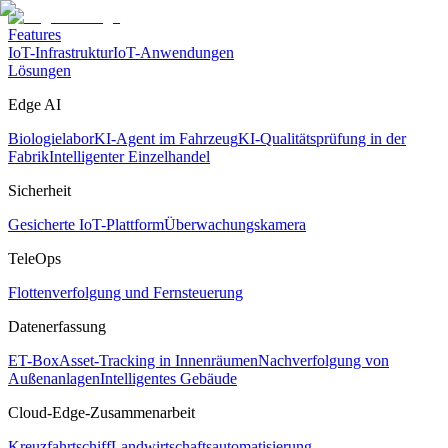
Features
IoT-Infrastruktur
IoT-Anwendungen
Lösungen
Edge AI
Biologielabor
KI-Agent im Fahrzeug
KI-Qualitätsprüfung in der
Fabrik
Intelligenter Einzelhandel
Sicherheit
Gesicherte IoT-Plattform
Überwachungskamera
TeleOps
Flottenverfolgung und Fernsteuerung
Datenerfassung
ET-Box
Asset-Tracking in Innenräumen
Nachverfolgung von
Außenanlagen
Intelligentes Gebäude
Cloud-Edge-Zusammenarbeit
Kreuzfahrtschiff
Landwirtschaftsautomatisierung