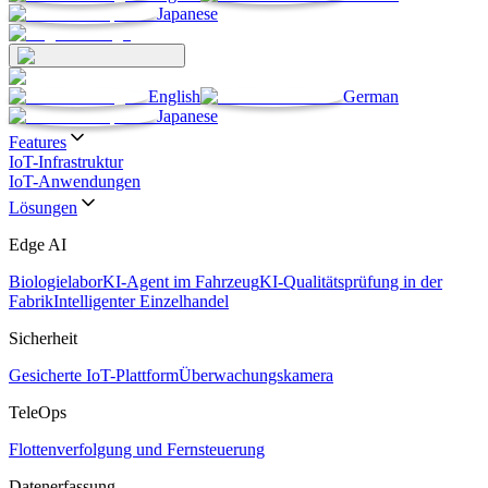
Japanese
English
German
Japanese
Features
IoT-Infrastruktur
IoT-Anwendungen
Lösungen
Edge AI
Biologielabor
KI-Agent im Fahrzeug
KI-Qualitätsprüfung in der
Fabrik
Intelligenter Einzelhandel
Sicherheit
Gesicherte IoT-Plattform
Überwachungskamera
TeleOps
Flottenverfolgung und Fernsteuerung
Datenerfassung