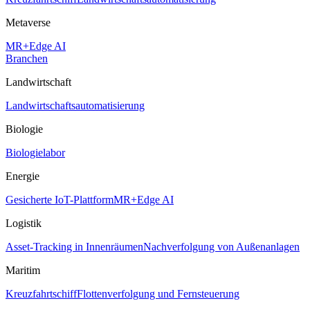
Metaverse
MR+Edge AI
Branchen
Landwirtschaft
Landwirtschaftsautomatisierung
Biologie
Biologielabor
Energie
Gesicherte IoT-Plattform
MR+Edge AI
Logistik
Asset-Tracking in Innenräumen
Nachverfolgung von Außenanlagen
Maritim
Kreuzfahrtschiff
Flottenverfolgung und Fernsteuerung