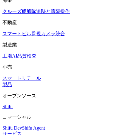
海事
クルーズ船
船隊追跡と遠隔操作
不動産
スマートビル
監視カメラ統合
製造業
工場AI品質検査
小売
スマートリテール
製品
オープンソース
Shifu
コマーシャル
Shifu Dev
Shifu Agent
サービス