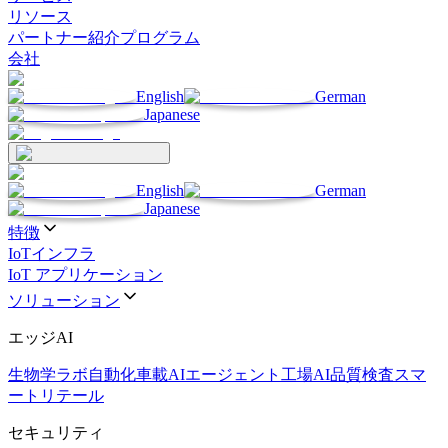
リソース
パートナー
紹介プログラム
会社
English
German
Japanese
English
German
Japanese
特徴
IoTインフラ
IoT アプリケーション
ソリューション
エッジAI
生物学ラボ自動化
車載AIエージェント
工場AI品質検査
スマ
ートリテール
セキュリティ