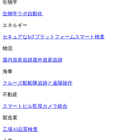
生物学
生物学ラボ自動化
エネルギー
セキュアなIoTプラットフォーム
スマート検査
物流
屋内資産追跡
屋外資産追跡
海事
クルーズ船
船隊追跡と遠隔操作
不動産
スマートビル
監視カメラ統合
製造業
工場AI品質検査