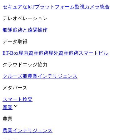
セキュアなIoTプラットフォーム
監視カメラ統合
テレオペレーション
船隊追跡と遠隔操作
データ取得
ET-Box
屋内資産追跡
屋外資産追跡
スマートビル
クラウドエッジ協力
クルーズ船
農業インテリジェンス
メタバース
スマート検査
産業
農業
農業インテリジェンス