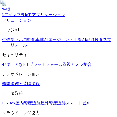
特徴
IoTインフラ
IoT アプリケーション
ソリューション
エッジAI
生物学ラボ自動化
車載AIエージェント
工場AI品質検査
スマ
ートリテール
セキュリティ
セキュアなIoTプラットフォーム
監視カメラ統合
テレオペレーション
船隊追跡と遠隔操作
データ取得
ET-Box
屋内資産追跡
屋外資産追跡
スマートビル
クラウドエッジ協力