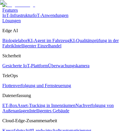
Features
IoT-Infrastruktur
IoT-Anwendungen
Lösungen
Edge AI
Biologielabor
KI-Agent im Fahrzeug
KI-Qualitätsprüfung in der
Fabrik
Intelligenter Einzelhandel
Sicherheit
Gesicherte IoT-Plattform
Überwachungskamera
TeleOps
Flottenverfolgung und Fernsteuerung
Datenerfassung
ET-Box
Asset-Tracking in Innenräumen
Nachverfolgung von
Außenanlagen
Intelligentes Gebäude
Cloud-Edge-Zusammenarbeit
Kreuzfahrtschiff
Landwirtschaftsautomatisierung