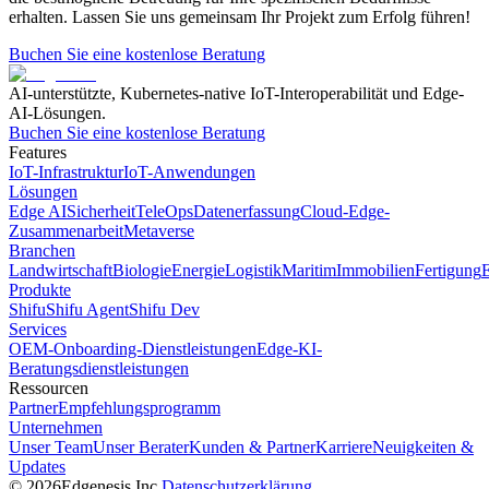
erhalten. Lassen Sie uns gemeinsam Ihr Projekt zum Erfolg führen!
Buchen Sie eine kostenlose Beratung
AI-unterstützte, Kubernetes-native IoT-Interoperabilität und Edge-
AI-Lösungen.
Buchen Sie eine kostenlose Beratung
Features
IoT-Infrastruktur
IoT-Anwendungen
Lösungen
Edge AI
Sicherheit
TeleOps
Datenerfassung
Cloud-Edge-
Zusammenarbeit
Metaverse
Branchen
Landwirtschaft
Biologie
Energie
Logistik
Maritim
Immobilien
Fertigung
E
Produkte
Shifu
Shifu Agent
Shifu Dev
Services
OEM-Onboarding-Dienstleistungen
Edge-KI-
Beratungsdienstleistungen
Ressourcen
Partner
Empfehlungsprogramm
Unternehmen
Unser Team
Unser Berater
Kunden & Partner
Karriere
Neuigkeiten &
Updates
©
2026
Edgenesis Inc.
Datenschutzerklärung