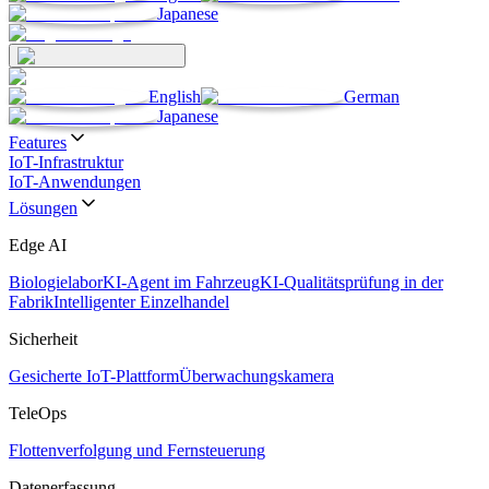
Japanese
English
German
Japanese
Features
IoT-Infrastruktur
IoT-Anwendungen
Lösungen
Edge AI
Biologielabor
KI-Agent im Fahrzeug
KI-Qualitätsprüfung in der
Fabrik
Intelligenter Einzelhandel
Sicherheit
Gesicherte IoT-Plattform
Überwachungskamera
TeleOps
Flottenverfolgung und Fernsteuerung
Datenerfassung