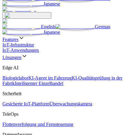
Japanese
English
German
Japanese
Features
IoT-Infrastruktur
IoT-Anwendungen
Lösungen
Edge AI
Biologielabor
KI-Agent im Fahrzeug
KI-Qualitätsprüfung in der
Fabrik
Intelligenter Einzelhandel
Sicherheit
Gesicherte IoT-Plattform
Überwachungskamera
TeleOps
Flottenverfolgung und Fernsteuerung
Datenerfassung