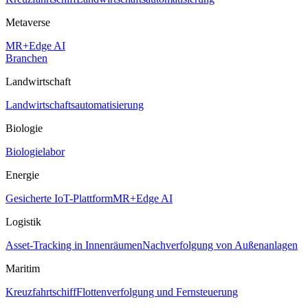
Metaverse
MR+Edge AI
Branchen
Landwirtschaft
Landwirtschaftsautomatisierung
Biologie
Biologielabor
Energie
Gesicherte IoT-Plattform
MR+Edge AI
Logistik
Asset-Tracking in Innenräumen
Nachverfolgung von Außenanlagen
Maritim
Kreuzfahrtschiff
Flottenverfolgung und Fernsteuerung