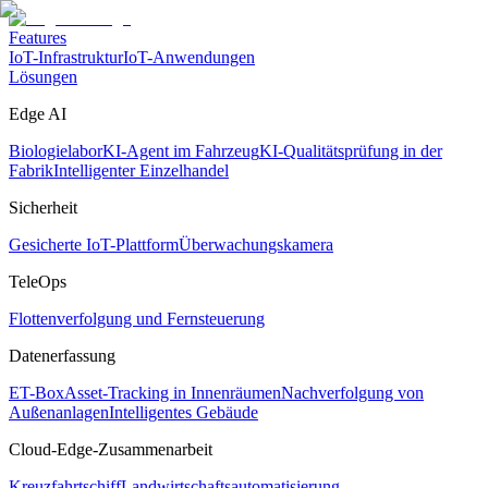
Features
IoT-Infrastruktur
IoT-Anwendungen
Lösungen
Edge AI
Biologielabor
KI-Agent im Fahrzeug
KI-Qualitätsprüfung in der
Fabrik
Intelligenter Einzelhandel
Sicherheit
Gesicherte IoT-Plattform
Überwachungskamera
TeleOps
Flottenverfolgung und Fernsteuerung
Datenerfassung
ET-Box
Asset-Tracking in Innenräumen
Nachverfolgung von
Außenanlagen
Intelligentes Gebäude
Cloud-Edge-Zusammenarbeit
Kreuzfahrtschiff
Landwirtschaftsautomatisierung