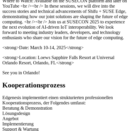
Where to Watch: Available on the SUSECON platform and later on
YouTube
<br />
<br />
In these sessions, we will dive into the
success stories and technical advancements of Shifu + SUSE Edge,
demonstrating how our joint solutions are shaping the future of edge
computing.
<br />
<br />
Join us at SUSECON 2025 to experience
the next evolution of AI-driven IoT interoperability. We look
forward to meeting industry leaders, developers, and technology
enthusiasts who share our vision for the future of edge computing.
<strong>
Date: March 10-14, 2025
</strong>
<strong>
Location: Loews Sapphire Falls Resort at Universal
Orlando Resort, Orlando, FL
</strong>
See you in Orlando!
Kooperationsprozess
Edgenesis implementiert einen strukturierten professionellen
Kooperationsprozess, der Folgendes umfasst:
Beratung & Demonstration
Lösungsdesign
Angebot
Implementierung
Support & Wartung