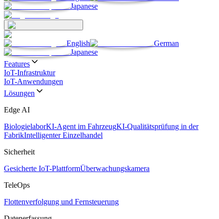
Japanese
English
German
Japanese
Features
IoT-Infrastruktur
IoT-Anwendungen
Lösungen
Edge AI
Biologielabor
KI-Agent im Fahrzeug
KI-Qualitätsprüfung in der
Fabrik
Intelligenter Einzelhandel
Sicherheit
Gesicherte IoT-Plattform
Überwachungskamera
TeleOps
Flottenverfolgung und Fernsteuerung
Datenerfassung