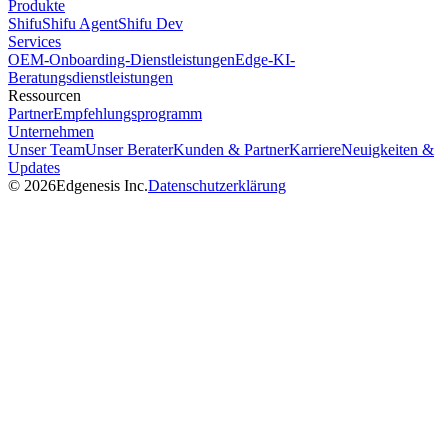
Produkte
Shifu
Shifu Agent
Shifu Dev
Services
OEM-Onboarding-Dienstleistungen
Edge-KI-
Beratungsdienstleistungen
Ressourcen
Partner
Empfehlungsprogramm
Unternehmen
Unser Team
Unser Berater
Kunden & Partner
Karriere
Neuigkeiten &
Updates
©
2026
Edgenesis Inc.
Datenschutzerklärung