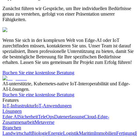
Zunächst führen wir Gespräche, um Ihre individuellen Bedürfnisse
genau zu verstehen, gefolgt von einer Präsentation unserer
Fähigkeiten.
Wenn Sie sich in der komplexen Welt von Edge-AI oder IoT
zurechtfinden müssen, kontaktieren Sie uns.
Unser Team ist darauf
spezialisiert, Ihnen professionelle Unterstützung zu bieten, damit Sie
die bestmögliche Betreuung für Ihre spezifischen Bedürfnisse
erhalten. Lassen Sie uns gemeinsam Ihr Projekt zum Erfolg führen!
Buchen Sie eine kostenlose Beratung
AI-unterstützte, Kubernetes-native IoT-Interoperabilität und Edge-
AI-Lösungen.
Buchen Sie eine kostenlose Beratung
Features
IoT-Infrastruktur
IoT-Anwendungen
Lösungen
Edge AI
Sicherheit
TeleOps
Datenerfassung
Cloud-Edge-
Zusammenarbeit
Metaverse
Branchen
Landwirtschaft
Biologie
Energie
Logistik
Maritim
Immobilien
Fertigung
E