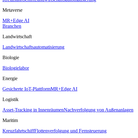
Metaverse
MR+Edge AI
Branchen
Landwirtschaft
Landwirtschaftsautomatisierung
Biologie
Biologielabor
Energie
Gesicherte IoT-Plattform
MR+Edge AI
Logistik
Asset-Tracking in Innenräumen
Nachverfolgung von Außenanlagen
Maritim
Kreuzfahrtschiff
Flottenverfolgung und Fernsteuerung