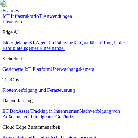
Features
IoT-Infrastruktur
IoT-Anwendungen
Lösungen
Edge AI
Biologielabor
KI-Agent im Fahrzeug
KI-Qualitätsprüfung in der
Fabrik
Intelligenter Einzelhandel
Sicherheit
Gesicherte IoT-Plattform
Überwachungskamera
TeleOps
Flottenverfolgung und Fernsteuerung
Datenerfassung
ET-Box
Asset-Tracking in Innenräumen
Nachverfolgung von
Außenanlagen
Intelligentes Gebäude
Cloud-Edge-Zusammenarbeit
Kreuzfahrtschiff
Landwirtschaftsautomatisierung