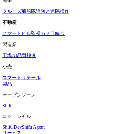
海事
クルーズ船
船隊追跡と遠隔操作
不動産
スマートビル
監視カメラ統合
製造業
工場AI品質検査
小売
スマートリテール
製品
オープンソース
Shifu
コマーシャル
Shifu Dev
Shifu Agent
サービス