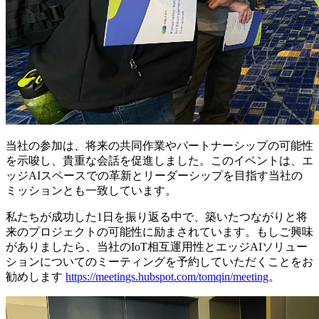
当社の参加は、将来の共同作業やパートナーシップの可能性
を示唆し、貴重な会話を促進しました。このイベントは、エ
ッジAIスペースでの革新とリーダーシップを目指す当社の
ミッションとも一致しています。
私たちが成功した1日を振り返る中で、築いたつながりと将
来のプロジェクトの可能性に励まされています。もしご興味
がありましたら、当社のIoT相互運用性とエッジAIソリュー
ションについてのミーティングを予約していただくことをお
勧めします
https://meetings.hubspot.com/tomqin/meeting
。