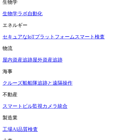
生物学
生物学ラボ自動化
エネルギー
セキュアなIoTプラットフォーム
スマート検査
物流
屋内資産追跡
屋外資産追跡
海事
クルーズ船
船隊追跡と遠隔操作
不動産
スマートビル
監視カメラ統合
製造業
工場AI品質検査