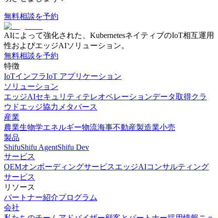
無料相談を予約
AIによって強化された、KubernetesネイティブのIoT相互運用
性およびエッジAIソリューション。
無料相談を予約
特徴
IoTインフラ
IoT アプリケーション
ソリューション
エッジAI
セキュリティ
テレオペレーション
データ取得
クラ
ウドエッジ協力
メタバース
産業
農業
生物学
エネルギー
物流
海事
不動産
製造業
小売
製品
Shifu
Shifu Agent
Shifu Dev
サービス
OEMオンボーディングサービス
エッジAIコンサルティング
サービス
リソース
パートナー
紹介プログラム
会社
私たちのチーム
アドバイザー
顧客とパートナー
採用情報
ニュ