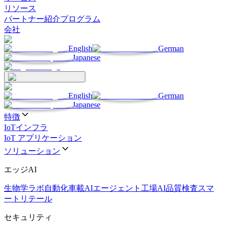
リソース
パートナー
紹介プログラム
会社
English
German
Japanese
English
German
Japanese
特徴
IoTインフラ
IoT アプリケーション
ソリューション
エッジAI
生物学ラボ自動化
車載AIエージェント
工場AI品質検査
スマ
ートリテール
セキュリティ