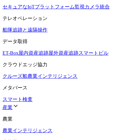
セキュアなIoTプラットフォーム
監視カメラ統合
テレオペレーション
船隊追跡と遠隔操作
データ取得
ET-Box
屋内資産追跡
屋外資産追跡
スマートビル
クラウドエッジ協力
クルーズ船
農業インテリジェンス
メタバース
スマート検査
産業
農業
農業インテリジェンス