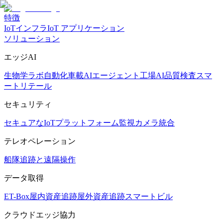
特徴
IoTインフラ
IoT アプリケーション
ソリューション
エッジAI
生物学ラボ自動化
車載AIエージェント
工場AI品質検査
スマ
ートリテール
セキュリティ
セキュアなIoTプラットフォーム
監視カメラ統合
テレオペレーション
船隊追跡と遠隔操作
データ取得
ET-Box
屋内資産追跡
屋外資産追跡
スマートビル
クラウドエッジ協力