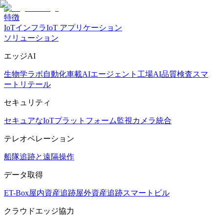
特徴
IoTインフラ
IoT アプリケーション
ソリューション
エッジAI
生物学ラボ自動化
車載AIエージェント
工場AI品質検査
スマ
ートリテール
セキュリティ
セキュアなIoTプラットフォーム
監視カメラ統合
テレオペレーション
船隊追跡と遠隔操作
データ取得
ET-Box
屋内資産追跡
屋外資産追跡
スマートビル
クラウドエッジ協力