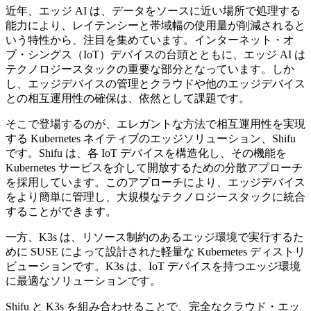
近年、エッジ AI は、データをソースに近い場所で処理する
能力により、レイテンシーと帯域幅の使用量が削減されると
いう特性から、注目を集めています。インターネット・オ
ブ・シングス（IoT）デバイスの台頭とともに、エッジ AI は
テクノロジースタックの重要な部分となっています。しか
し、エッジデバイスの管理とクラウドや他のエッジデバイス
との相互運用性の確保は、依然として課題です。
そこで登場するのが、エレガントな方法で相互運用性を実現
する Kubernetes ネイティブのエッジソリューション、Shifu
です。Shifu は、各 IoT デバイスを構造化し、その機能を
Kubernetes サービスを介して開放するための分散アプローチ
を採用しています。このアプローチにより、エッジデバイス
をより簡単に管理し、大規模なテクノロジースタックに統合
することができます。
一方、K3s は、リソース制約のあるエッジ環境で実行するた
めに SUSE によって設計された軽量な Kubernetes ディストリ
ビューションです。K3s は、IoT デバイスを持つエッジ環境
に最適なソリューションです。
Shifu と K3s を組み合わせることで、完全なクラウド・エッ