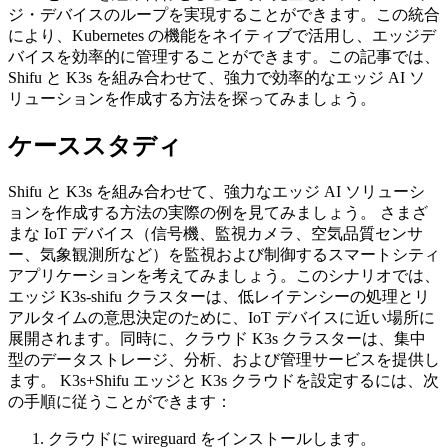
ジ・デバイスのループを実現することができます。この統合
により、Kubernetes の機能をネイティブで活用し、エッジデ
バイスを効率的に管理することができます。この記事では、
Shifu と K3s を組み合わせて、強力で効率的なエッジ AI ソ
リューションを作成する方法を探ってみましょう。
ケーススタディ
Shifu と K3s を組み合わせて、強力なエッジ AI ソリューシ
ョンを作成する方法の実際の例を見てみましょう。 さまざ
まな IoT デバイス（信号機、監視カメラ、空気品質センサ
ー、気象観測所など）を監視および制御するスマートシティ
アプリケーションを考えてみましょう。このシナリオでは、
エッジ K3s-shifu クラスターは、低レイテンシーの処理とリ
アルタイムの意思決定のために、IoT デバイスに近い場所に
展開されます。同時に、クラウド K3s クラスターは、集中
型のデータストレージ、分析、および管理サービスを提供し
ます。 K3s+Shifu エッジと K3s クラウドを設定するには、次
の手順に従うことができます：
クラウドに wireguard をインストールします。