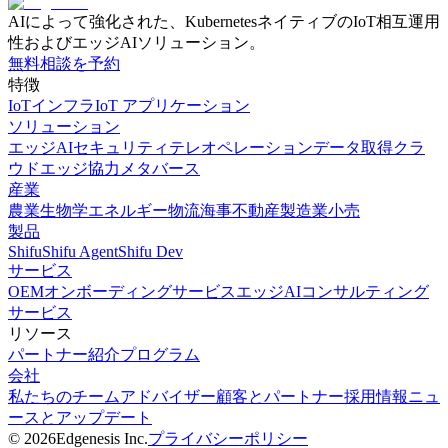
AIによって強化された、KubernetesネイティブのIoT相互運用
性およびエッジAIソリューション。
無料相談を予約
特徴
IoTインフラ
IoT アプリケーション
ソリューション
エッジAI
セキュリティ
テレオペレーション
データ取得
クラ
ウドエッジ協力
メタバース
産業
農業
生物学
エネルギー
物流
海事
不動産
製造業
小売
製品
Shifu
Shifu Agent
Shifu Dev
サービス
OEMオンボーディングサービス
エッジAIコンサルティング
サービス
リソース
パートナー
紹介プログラム
会社
私たちのチーム
アドバイザー
顧客とパートナー
採用情報
ニュ
ースとアップデート
©
2026
Edgenesis Inc.
プライバシーポリシー