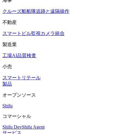
海事
クルーズ船
船隊追跡と遠隔操作
不動産
スマートビル
監視カメラ統合
製造業
工場AI品質検査
小売
スマートリテール
製品
オープンソース
Shifu
コマーシャル
Shifu Dev
Shifu Agent
サービス