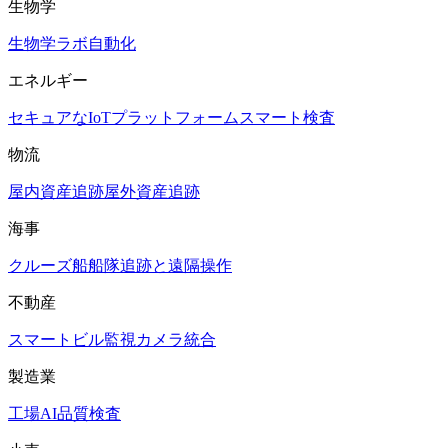
生物学
生物学ラボ自動化
エネルギー
セキュアなIoTプラットフォーム
スマート検査
物流
屋内資産追跡
屋外資産追跡
海事
クルーズ船
船隊追跡と遠隔操作
不動産
スマートビル
監視カメラ統合
製造業
工場AI品質検査