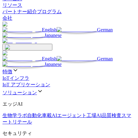
リソース
パートナー
紹介プログラム
会社
English
German
Japanese
English
German
Japanese
特徴
IoTインフラ
IoT アプリケーション
ソリューション
エッジAI
生物学ラボ自動化
車載AIエージェント
工場AI品質検査
スマ
ートリテール
セキュリティ