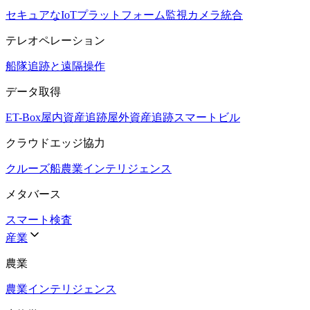
セキュアなIoTプラットフォーム
監視カメラ統合
テレオペレーション
船隊追跡と遠隔操作
データ取得
ET-Box
屋内資産追跡
屋外資産追跡
スマートビル
クラウドエッジ協力
クルーズ船
農業インテリジェンス
メタバース
スマート検査
産業
農業
農業インテリジェンス