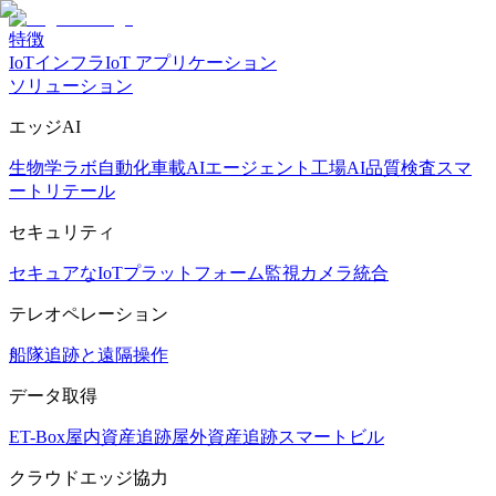
特徴
IoTインフラ
IoT アプリケーション
ソリューション
エッジAI
生物学ラボ自動化
車載AIエージェント
工場AI品質検査
スマ
ートリテール
セキュリティ
セキュアなIoTプラットフォーム
監視カメラ統合
テレオペレーション
船隊追跡と遠隔操作
データ取得
ET-Box
屋内資産追跡
屋外資産追跡
スマートビル
クラウドエッジ協力