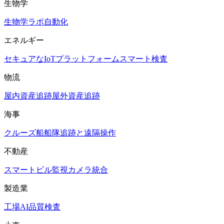
生物学
生物学ラボ自動化
エネルギー
セキュアなIoTプラットフォーム
スマート検査
物流
屋内資産追跡
屋外資産追跡
海事
クルーズ船
船隊追跡と遠隔操作
不動産
スマートビル
監視カメラ統合
製造業
工場AI品質検査