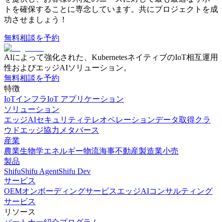
トを確保することに専念しています。共にプロジェクトを成
功させましょう！
無料相談を予約
AIによって強化された、KubernetesネイティブのIoT相互運用
性およびエッジAIソリューション。
無料相談を予約
特徴
IoTインフラ
IoT アプリケーション
ソリューション
エッジAI
セキュリティ
テレオペレーション
データ取得
クラ
ウドエッジ協力
メタバース
産業
農業
生物学
エネルギー
物流
海事
不動産
製造業
小売
製品
Shifu
Shifu Agent
Shifu Dev
サービス
OEMオンボーディングサービス
エッジAIコンサルティング
サービス
リソース