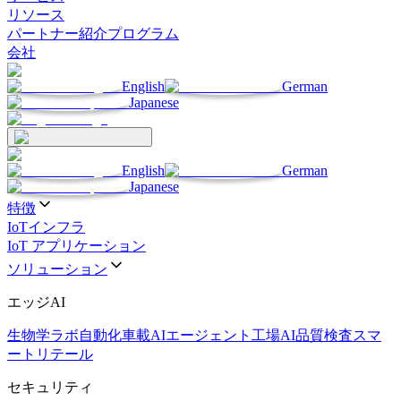
リソース
パートナー
紹介プログラム
会社
English
German
Japanese
English
German
Japanese
特徴
IoTインフラ
IoT アプリケーション
ソリューション
エッジAI
生物学ラボ自動化
車載AIエージェント
工場AI品質検査
スマ
ートリテール
セキュリティ