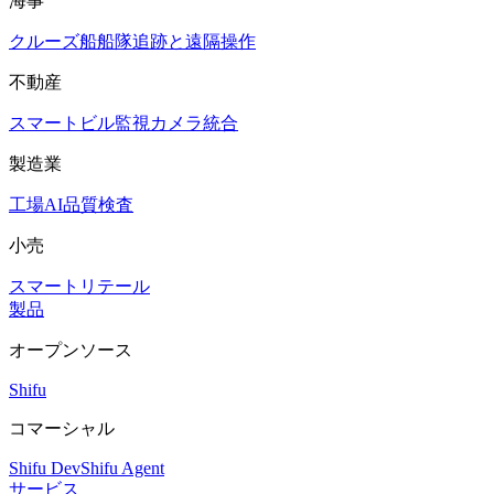
海事
クルーズ船
船隊追跡と遠隔操作
不動産
スマートビル
監視カメラ統合
製造業
工場AI品質検査
小売
スマートリテール
製品
オープンソース
Shifu
コマーシャル
Shifu Dev
Shifu Agent
サービス