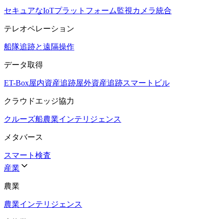
セキュアなIoTプラットフォーム
監視カメラ統合
テレオペレーション
船隊追跡と遠隔操作
データ取得
ET-Box
屋内資産追跡
屋外資産追跡
スマートビル
クラウドエッジ協力
クルーズ船
農業インテリジェンス
メタバース
スマート検査
産業
農業
農業インテリジェンス